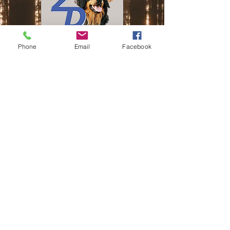
Phone
Email
Facebook
Gesa Webel, 23898 Wentorf A.S.,
0160 96263748