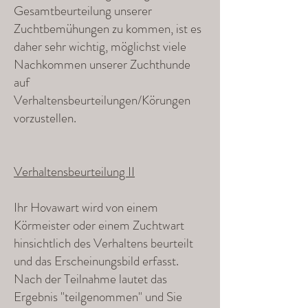
Gesamtbeurteilung unserer
Zuchtbemühungen zu kommen, ist es
daher sehr wichtig, möglichst viele
Nachkommen unserer Zuchthunde
auf
Verhaltensbeurteilungen/Körungen
vorzustellen.
Verhaltensbeurteilung II
Ihr Hovawart wird von einem
Körmeister oder einem Zuchtwart
hinsichtlich des Verhaltens beurteilt
und das Erscheinungsbild erfasst.
Nach der Teilnahme lautet das
Ergebnis "teilgenommen" und Sie