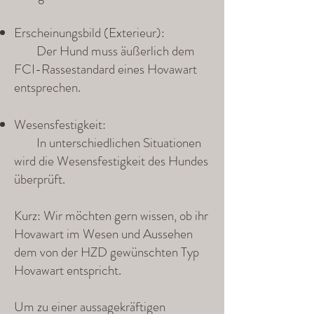
Erscheinungsbild (Exterieur):
Der Hund muss äußerlich dem
FCI-Rassestandard eines Hovawart
entsprechen.
Wesensfestigkeit:
In unterschiedlichen Situationen
wird die Wesensfestigkeit des Hundes
überprüft.
Kurz: Wir möchten gern wissen, ob ihr
Hovawart im Wesen und Aussehen
dem von der HZD gewünschten Typ
Hovawart entspricht.
Um zu einer aussagekräftigen