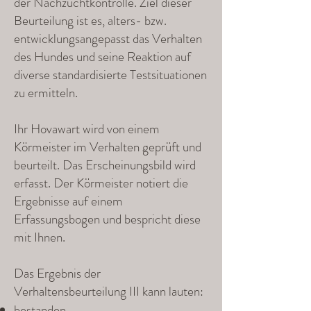
der Nachzuchtkontrolle. Ziel dieser
Beurteilung ist es, alters- bzw.
entwicklungsangepasst das Verhalten
des Hundes und seine Reaktion auf
diverse standardisierte Testsituationen
zu ermitteln.
Ihr Hovawart wird von einem
Körmeister im Verhalten geprüft und
beurteilt. Das Erscheinungsbild wird
erfasst. Der Körmeister notiert die
Ergebnisse auf einem
Erfassungsbogen und bespricht diese
mit Ihnen.
Das Ergebnis der
Verhaltensbeurteilung III kann lauten:
bestanden