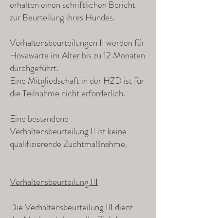
erhalten einen schriftlichen Bericht
zur Beurteilung ihres Hundes.
Verhaltensbeurteilungen II werden für
Hovawarte im Alter bis zu 12 Monaten
durchgeführt.
Eine Mitgliedschaft in der HZD ist für
die Teilnahme nicht erforderlich.
Eine bestandene
Verhaltensbeurteilung II ist keine
qualifizierende Zuchtmaßnahme.
Verhaltensbeurteilung III
Die Verhaltensbeurteilung III dient