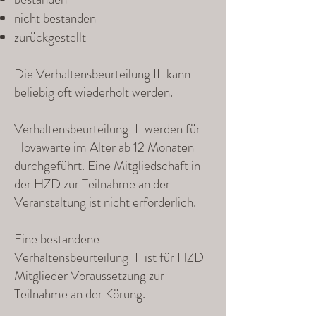
nicht bestanden
zurückgestellt
Die Verhaltensbeurteilung III kann
beliebig oft wiederholt werden.
Verhaltensbeurteilung III werden für
Hovawarte im Alter ab 12 Monaten
durchgeführt. Eine Mitgliedschaft in
der HZD zur Teilnahme an der
Veranstaltung ist nicht erforderlich.
Eine bestandene
Verhaltensbeurteilung III ist für HZD
Mitglieder Voraussetzung zur
Teilnahme an der Körung.