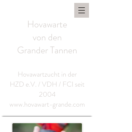
Hovawarte
von den
Grander Tannen
Hovawartzucht in der
HZD e.V. / VDH / FCI seit
2004
www.hovawart-grande.com