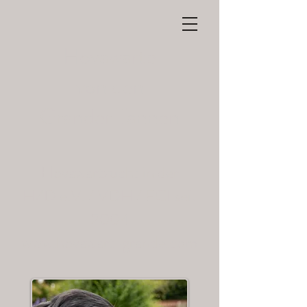
Hovawarte
von den
Grander Tannen
Hovawartzucht in der
HZD e.V. / VDH / FCI seit
2004
www.hovawart-grande.com