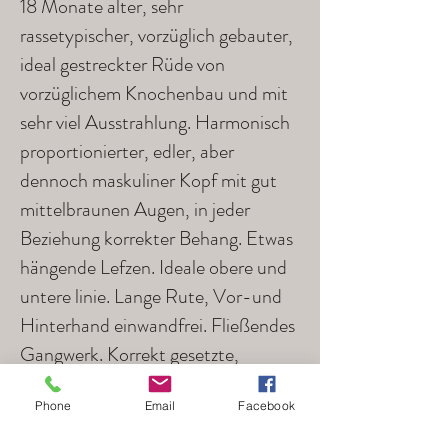
18 Monate alter, sehr
rassetypischer, vorzüglich gebauter,
ideal gestreckter Rüde von
vorzüglichem Knochenbau und mit
sehr viel Ausstrahlung. Harmonisch
proportionierter, edler, aber
dennoch maskuliner Kopf mit gut
mittelbraunen Augen, in jeder
Beziehung korrekter Behang. Etwas
hängende Lefzen. Ideale obere und
untere linie. Lange Rute, Vor-und
Hinterhand einwandfrei. Fließendes
Gangwerk. Korrekt gesetzte,
auffallend flammende Marken, die
Phone
Email
Facebook
am Hals leicht rußig sind.
Gepflegtes, glänzendes Fell. Ein