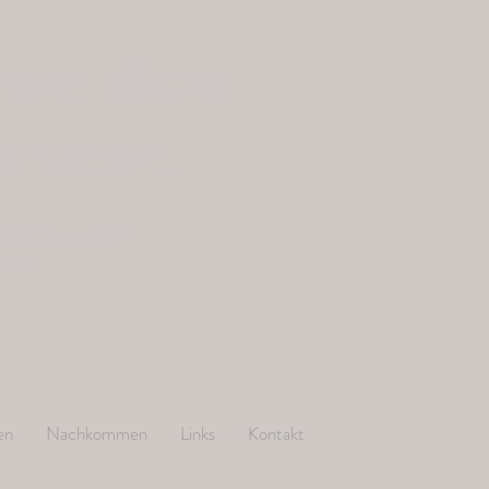
von den
annen
/ FCI seit 2004
.com
en
Nachkommen
Links
Kontakt