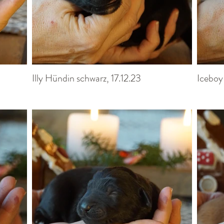
Illy Hündin schwarz, 17.12.23
Iceboy