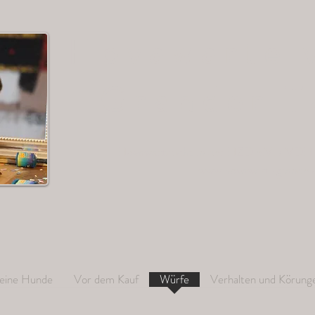
Hovawarte 
Grander T
Hovawartzucht in der HZD e.V. / VDH 
www.hovawart-grande
eine Hunde
Vor dem Kauf
Würfe
Verhalten und Körung