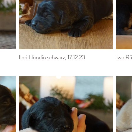
Ilori Hündin schwarz, 17.12.23
Ivar Rü